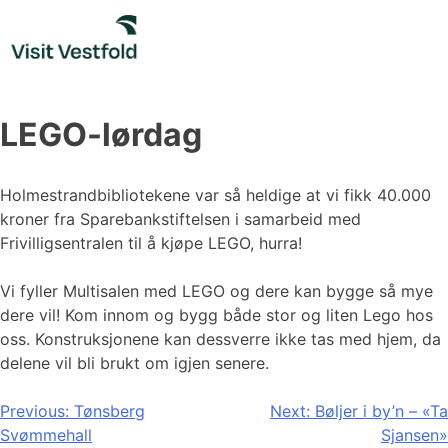
Skip
to
content
LEGO-lørdag
Holmestrandbibliotekene var så heldige at vi fikk 40.000
kroner fra Sparebankstiftelsen i samarbeid med
Frivilligsentralen til å kjøpe LEGO, hurra!
Vi fyller Multisalen med LEGO og dere kan bygge så mye
dere vil! Kom innom og bygg både stor og liten Lego hos
oss. Konstruksjonene kan dessverre ikke tas med hjem, da
delene vil bli brukt om igjen senere.
Innleggsnavigasjon
Previous:
Tønsberg
Next:
Bøljer i by’n – «Ta
Svømmehall
Sjansen»