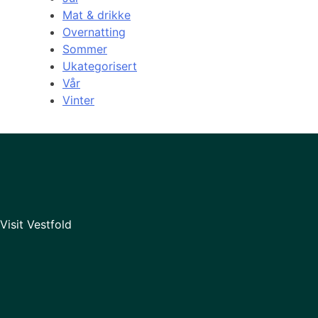
Mat & drikke
Overnatting
Sommer
Ukategorisert
Vår
Vinter
Visit Vestfold