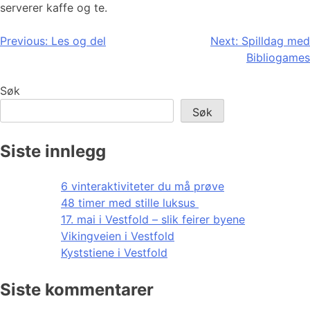
serverer kaffe og te.
Innleggsnavigasjon
Previous:
Les og del
Next:
Spilldag med
Bibliogames
Søk
Søk
Siste innlegg
6 vinteraktiviteter du må prøve
48 timer med stille luksus
17. mai i Vestfold – slik feirer byene
Vikingveien i Vestfold
Kyststiene i Vestfold
Siste kommentarer