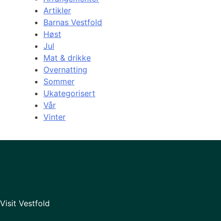
Artikler
Barnas Vestfold
Høst
Jul
Mat & drikke
Overnatting
Sommer
Ukategorisert
Vår
Vinter
Visit Vestfold