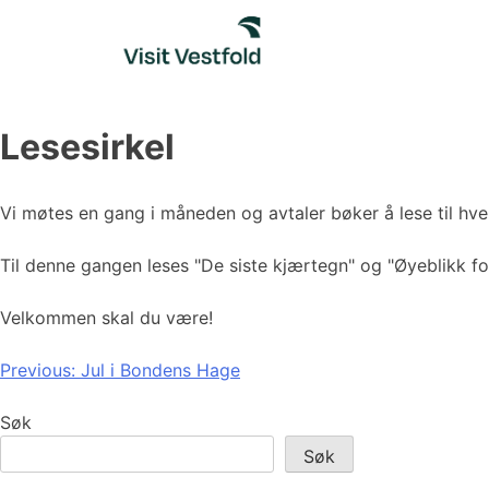
Skip
to
content
Lesesirkel
Vi møtes en gang i måneden og avtaler bøker å lese til hve
Til denne gangen leses "De siste kjærtegn" og "Øyeblikk for
Velkommen skal du være!
Innleggsnavigasjon
Previous:
Jul i Bondens Hage
Søk
Søk