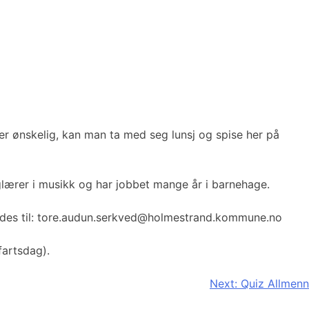
er ønskelig, kan man ta med seg lunsj og spise her på
faglærer i musikk og har jobbet mange år i barnehage.
endes til: tore.audun.serkved@holmestrand.kommune.no
fartsdag).
Next:
Quiz Allmenn