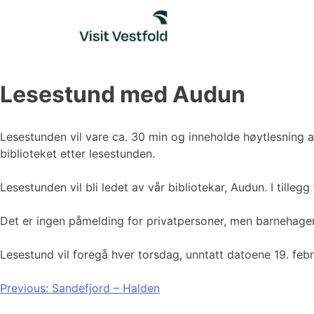
Skip
to
content
Lesestund med Audun
Lesestunden vil vare ca. 30 min og inneholde høytlesning 
biblioteket etter lesestunden.
Lesestunden vil bli ledet av vår bibliotekar, Audun. I till
Det er ingen påmelding for privatpersoner, men barnehag
Lesestund vil foregå hver torsdag, unntatt datoene 19. febru
Innleggsnavigasjon
Previous:
Sandefjord – Halden