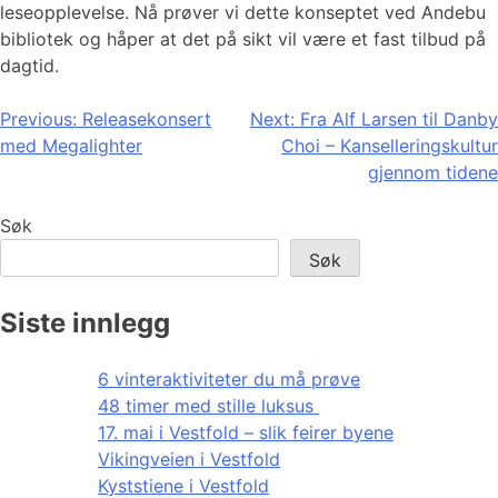
leseopplevelse. Nå prøver vi dette konseptet ved Andebu
bibliotek og håper at det på sikt vil være et fast tilbud på
dagtid.
Innleggsnavigasjon
Previous:
Releasekonsert
Next:
Fra Alf Larsen til Danby
med Megalighter
Choi – Kanselleringskultur
gjennom tidene
Søk
Søk
Siste innlegg
6 vinteraktiviteter du må prøve
48 timer med stille luksus
17. mai i Vestfold – slik feirer byene
Vikingveien i Vestfold
Kyststiene i Vestfold