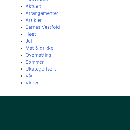
Aktuelt
Arrangementer
Artikler
Barnas Vestfold
Høst
Jul
Mat & drikke
Overnatting
Sommer
Ukategorisert
Vår
Vinter