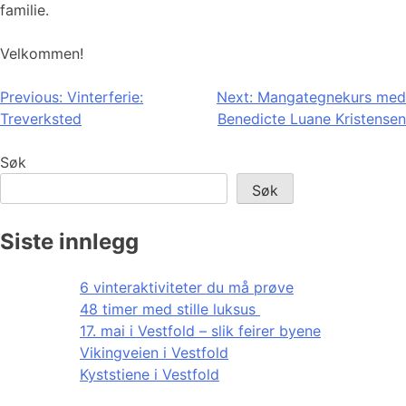
familie.
Velkommen!
Innleggsnavigasjon
Previous:
Vinterferie:
Next:
Mangategnekurs med
Treverksted
Benedicte Luane Kristensen
Søk
Søk
Siste innlegg
6 vinteraktiviteter du må prøve
48 timer med stille luksus
17. mai i Vestfold – slik feirer byene
Vikingveien i Vestfold
Kyststiene i Vestfold