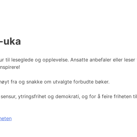
r-uka
tur til leseglede og opplevelse. Ansatte anbefaler eller leser
inspirere!
e høyt fra og snakke om utvalgte forbudte bøker.
ensur, ytringsfrihet og demokrati, og for å feire friheten t
heten