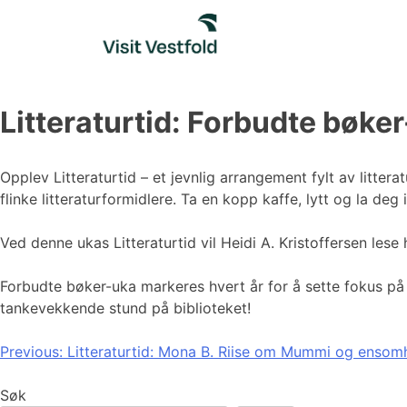
Skip
to
content
Litteraturtid: Forbudte bøke
Opplev Litteraturtid – et jevnlig arrangement fylt av littera
flinke litteraturformidlere. Ta en kopp kaffe, lytt og la deg 
Ved denne ukas Litteraturtid vil Heidi A. Kristoffersen les
Forbudte bøker-uka markeres hvert år for å sette fokus på s
tankevekkende stund på biblioteket!
Innleggsnavigasjon
Previous:
Litteraturtid: Mona B. Riise om Mummi og ensom
Søk