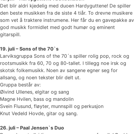
Det blir aldri kjedelig med duoen Hardyguttene! De spiller
den beste musikken fra de siste 4 tiår. To drevne musikere
som vet å traktere instrumene. Her får du en gavepakke av
god musikk formidlet med godt humør og eminent
gitarspill.
19. juli – Sons of the 70`s
Larviksgruppa Sons of the 70´s spiller rolig pop, rock og
rootsmusikk fra 60, 70 og 80-tallet. I tillegg noe irsk og
skotsk folkemusikk. Noen av sangene egner seg for
allsang, og noen tekster blir delt ut.
Gruppa består av:
Øivind Ullenes, elgitar og sang
Magne Hvilen, bass og mandolin
Svein Flusund, fløyter, munnspill og perkusjon
Knut Vedeld Hovde, gitar og sang.
26. juli – Paal Jensen`s Duo