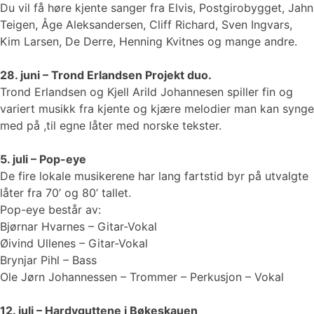
Du vil få høre kjente sanger fra Elvis, Postgirobygget, Jahn
Teigen, Åge Aleksandersen, Cliff Richard, Sven Ingvars,
Kim Larsen, De Derre, Henning Kvitnes og mange andre.
28. juni – Trond Erlandsen Projekt duo.
Trond Erlandsen og Kjell Arild Johannesen spiller fin og
variert musikk fra kjente og kjære melodier man kan synge
med på ,til egne låter med norske tekster.
5. juli – Pop-eye
De fire lokale musikerene har lang fartstid byr på utvalgte
låter fra 70’ og 80’ tallet.
Pop-eye består av:
Bjørnar Hvarnes – Gitar-Vokal
Øivind Ullenes – Gitar-Vokal
Brynjar Pihl – Bass
Ole Jørn Johannessen – Trommer – Perkusjon – Vokal
12. juli – Hardyguttene i Bøkeskauen