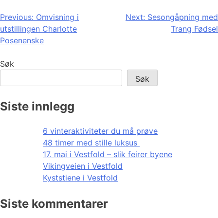
Innleggsnavigasjon
Previous:
Omvisning i
Next:
Sesongåpning med
utstillingen Charlotte
Trang Fødsel
Posenenske
Søk
Søk
Siste innlegg
6 vinteraktiviteter du må prøve
48 timer med stille luksus
17. mai i Vestfold – slik feirer byene
Vikingveien i Vestfold
Kyststiene i Vestfold
Siste kommentarer