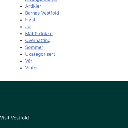
Artikler
Barnas Vestfold
Høst
Jul
Mat & drikke
Overnatting
Sommer
Ukategorisert
Vår
Vinter
Visit Vestfold