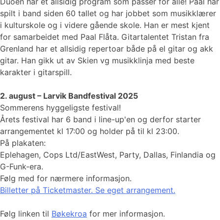
Duoen har et allsidig program som passer for alle! Paal har
spilt i band siden 60 tallet og har jobbet som musikklærer
i kulturskole og i videre gående skole. Han er mest kjent
for samarbeidet med Paal Flåta. Gitartalentet Tristan fra
Grenland har et allsidig repertoar både på el gitar og akk
gitar. Han gikk ut av Skien vg musikklinja med beste
karakter i gitarspill.
2. august – Larvik Bandfestival 2025
Sommerens hyggeligste festival!
Årets festival har 6 band i line-up'en og derfor starter
arrangementet kl 17:00 og holder på til kl 23:00.
På plakaten:
Eplehagen, Cops Ltd/EastWest, Party, Dallas, Finlandia og
G-Funk-era.
Følg med for nærmere informasjon.
Billetter på Ticketmaster. Se eget arrangement.
Følg linken til
Bøkekroa
for mer informasjon.