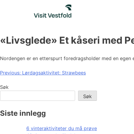
Skip
to
content
«Livsglede» Et kåseri med 
Nordengen er en etterspurt foredragsholder med en egen ev
Innleggsnavigasjon
Previous:
Lørdagsaktivitet: Strawbees
Søk
Søk
Siste innlegg
6 vinteraktiviteter du må prøve