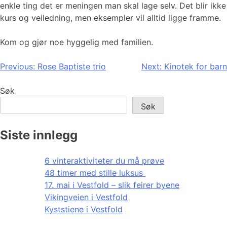
enkle ting det er meningen man skal lage selv. Det blir ikke
kurs og veiledning, men eksempler vil alltid ligge framme.
Kom og gjør noe hyggelig med familien.
Innleggsnavigasjon
Previous:
Rose Baptiste trio
Next:
Kinotek for barn
Søk
Søk
Siste innlegg
6 vinteraktiviteter du må prøve
48 timer med stille luksus
17. mai i Vestfold – slik feirer byene
Vikingveien i Vestfold
Kyststiene i Vestfold