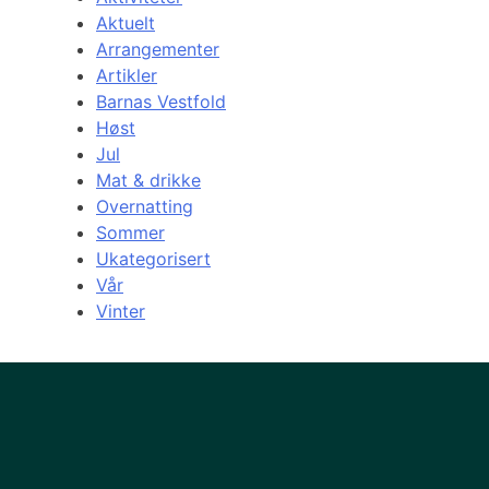
Aktuelt
Arrangementer
Artikler
Barnas Vestfold
Høst
Jul
Mat & drikke
Overnatting
Sommer
Ukategorisert
Vår
Vinter