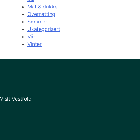
Mat & drikke
Overnatting
Sommer
Ukategorisert
Vår
Vinter
Visit Vestfold