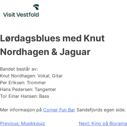
Skip
to
content
Lørdagsblues med Knut
Nordhagen & Jaguar
Bandet består av:
Knut Nordhagen: Vokal, Gitar
Per Eriksen: Trommer
Hans Pedersen: Tangenter
Tor Einar Hansen: Bass
Mer informasjon på
Corner Fun Bar
Sandefjords egen side.
Innleggsnavigasjon
Previous:
Musikkquiz
Next:
Kino på Biorama