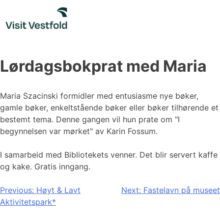
Skip
to
content
Lørdagsbokprat med Maria
Maria Szacinski formidler med entusiasme nye bøker,
gamle bøker, enkeltstående bøker eller bøker tilhørende et
bestemt tema. Denne gangen vil hun prate om "I
begynnelsen var mørket" av Karin Fossum.
I samarbeid med Bibliotekets venner. Det blir servert kaffe
og kake. Gratis inngang.
Innleggsnavigasjon
Previous:
Høyt & Lavt
Next:
Fastelavn på museet
Aktivitetspark*