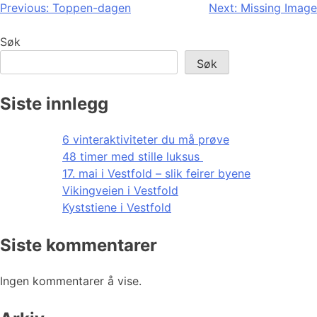
Innleggsnavigasjon
Previous:
Toppen-dagen
Next:
Missing Image
Søk
Søk
Siste innlegg
6 vinteraktiviteter du må prøve
48 timer med stille luksus
17. mai i Vestfold – slik feirer byene
Vikingveien i Vestfold
Kyststiene i Vestfold
Siste kommentarer
Ingen kommentarer å vise.