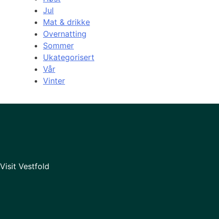
Jul
Mat & drikke
Overnatting
Sommer
Ukategorisert
Vår
Vinter
Visit Vestfold