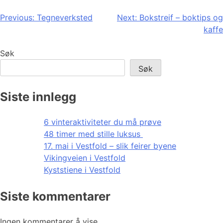
Innleggsnavigasjon
Previous:
Tegneverksted
Next:
Bokstreif – boktips og
kaffe
Søk
Søk
Siste innlegg
6 vinteraktiviteter du må prøve
48 timer med stille luksus
17. mai i Vestfold – slik feirer byene
Vikingveien i Vestfold
Kyststiene i Vestfold
Siste kommentarer
Ingen kommentarer å vise.