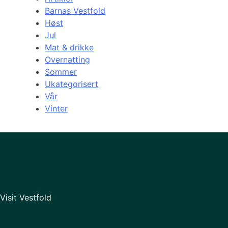
Barnas Vestfold
Høst
Jul
Mat & drikke
Overnatting
Sommer
Ukategorisert
Vår
Vinter
Visit Vestfold