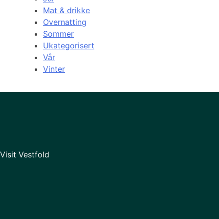
Mat & drikke
Overnatting
Sommer
Ukategorisert
Vår
Vinter
Visit Vestfold