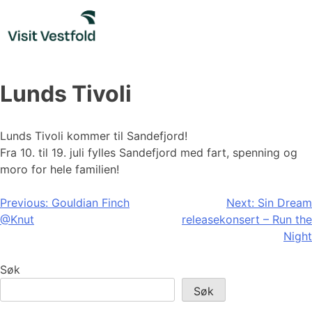
Skip
to
content
Lunds Tivoli
Lunds Tivoli kommer til Sandefjord!
Fra 10. til 19. juli fylles Sandefjord med fart, spenning og
moro for hele familien!
Innleggsnavigasjon
Previous:
Gouldian Finch
Next:
Sin Dream
@Knut
releasekonsert – Run the
Night
Søk
Søk