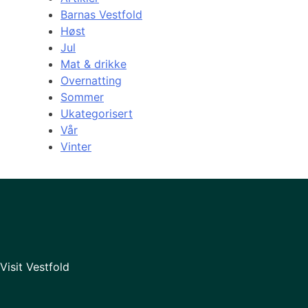
Barnas Vestfold
Høst
Jul
Mat & drikke
Overnatting
Sommer
Ukategorisert
Vår
Vinter
Visit Vestfold