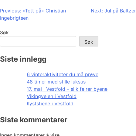
Innleggsnavigasjon
Previous:
«Tett på» Christian
Next:
Jul på Baltzer
Ingebrigtsen
Søk
Søk
Siste innlegg
6 vinteraktiviteter du må prøve
48 timer med stille luksus
17. mai i Vestfold – slik feirer byene
Vikingveien i Vestfold
Kyststiene i Vestfold
Siste kommentarer
Ingen kommentarer å vise.