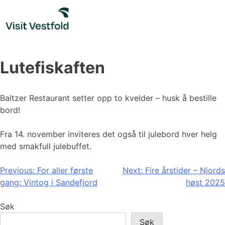
Skip
to
content
Lutefiskaften
Baltzer Restaurant setter opp to kvelder – husk å bestille
bord!
Fra 14. november inviteres det også til julebord hver helg
med smakfull julebuffet.
Innleggsnavigasjon
Previous:
For aller første
Next:
Fire årstider – Njords
gang: Vintog i Sandefjord
høst 2025
Søk
Søk