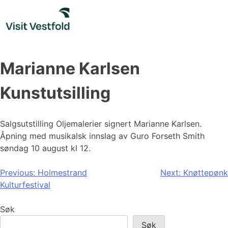
Skip
to
content
Marianne Karlsen
Kunstutsilling
Salgsutstilling Oljemalerier signert Marianne Karlsen.
Åpning med musikalsk innslag av Guro Forseth Smith
søndag 10 august kl 12.
Innleggsnavigasjon
Previous:
Holmestrand
Next:
Knøttepønk
Kulturfestival
Søk
Søk