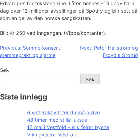
Edvardpris for tekstene sine. Låten hennes «Til deg» har i
dag over 12 millioner avspillinger på Spotify og blir sett på
som en del av den norske sangskatten.
Bill: Kr 250 ved inngangen. (Vipps/kontanter).
Innleggsnavigasjon
Previous:
Sommerkonsert –
Next:
Peter Hallström og
stemmeprakt og sjarme
Frøydis Grorud
Søk
Søk
Siste innlegg
6 vinteraktiviteter du må prøve
48 timer med stille luksus
17. mai i Vestfold – slik feirer byene
Vikingveien i Vestfold