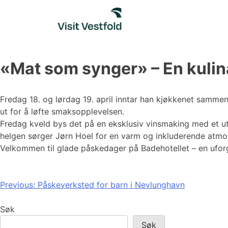
Skip
to
content
«Mat som synger» – En kulin
Fredag 18. og lørdag 19. april inntar han kjøkkenet samm
ut for å løfte smaksopplevelsen.
Fredag kveld bys det på en eksklusiv vinsmaking med et 
helgen sørger Jørn Hoel for en varm og inkluderende atm
Velkommen til glade påskedager på Badehotellet – en ufor
Innleggsnavigasjon
Previous:
Påskeverksted for barn i Nevlunghavn
Søk
Søk