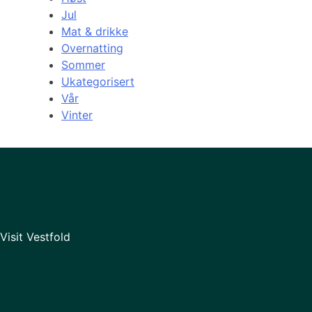
Jul
Mat & drikke
Overnatting
Sommer
Ukategorisert
Vår
Vinter
Visit Vestfold