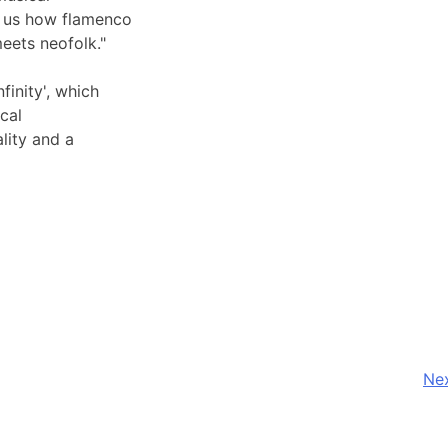
w us how flamenco
eets neofolk."
inity', which
ical
lity and a
Nex