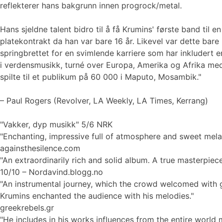
reflekterer hans bakgrunn innen progrock/metal.
Hans sjeldne talent bidro til å få Krumins' første band til en
platekontrakt da han var bare 16 år. Likevel var dette bare
springbrettet for en svimlende karriere som har inkludert 
i verdensmusikk, turné over Europa, Amerika og Afrika m
spilte til et publikum på 60 000 i Maputo, Mosambik."
– Paul Rogers (Revolver, LA Weekly, LA Times, Kerrang)
"Vakker, dyp musikk" 5/6 NRK
"Enchanting, impressive full of atmosphere and sweet mela
againsthesilence.com
"An extraordinarily rich and solid album. A true masterpiece
10/10 – Nordavind.blogg.no
"An instrumental journey, which the crowd welcomed with 
Krumins enchanted the audience with his melodies."
greekrebels.gr
"He includes in his works influences from the entire world 