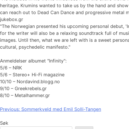
heritage. Krumins wanted to take us by the hand and sho
can reach out to Dead Can Dance and progressive metal m
jukebox.gr
"The Norwegian presented his upcoming personal debut, 'Inf
for the writer will also be a relaxing soundtrack full of mus
images. Until then, what we are left with is a sweet persona
cultural, psychedelic manifesto."
Anmeldelser albumet "Infinity":
5/6 – NRK
5/6 – Stereo+ Hi-Fi magazine
10/10 – Nordavind.blogg.no
9/10 – Greekrebels.gr
8/10 – Metalhammer.gr
Innleggsnavigasjon
Previous:
Sommerkveld med Emil Solli-Tangen
Søk