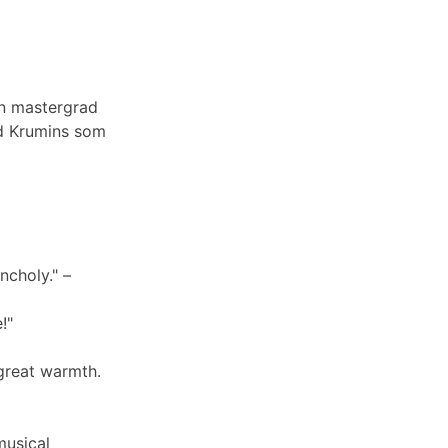
en mastergrad
ed Krumins som
ncholy." –
!"
great warmth.
musical