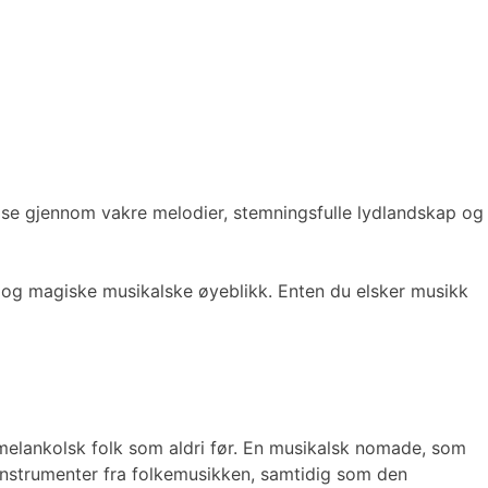
ise gjennom vakre melodier, stemningsfulle lydlandskap og
 og magiske musikalske øyeblikk. Enten du elsker musikk
melankolsk folk som aldri før. En musikalsk nomade, som
g instrumenter fra folkemusikken, samtidig som den