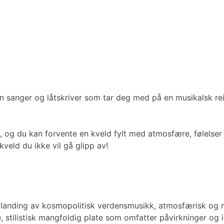
n sanger og låtskriver som tar deg med på en musikalsk re
 og du kan forvente en kveld fylt med atmosfære, følelser
kveld du ikke vil gå glipp av!
 blanding av kosmopolitisk verdensmusikk, atmosfærisk og 
de, stilistisk mangfoldig plate som omfatter påvirkninger o