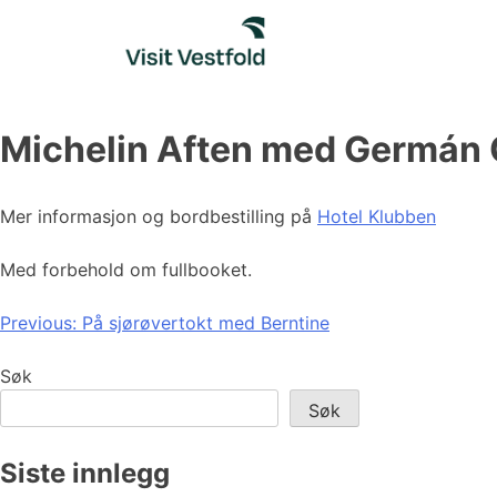
Skip
to
content
Michelin Aften med Germán 
Mer informasjon og bordbestilling på
Hotel Klubben
Med forbehold om fullbooket.
Innleggsnavigasjon
Previous:
På sjørøvertokt med Berntine
Søk
Søk
Siste innlegg