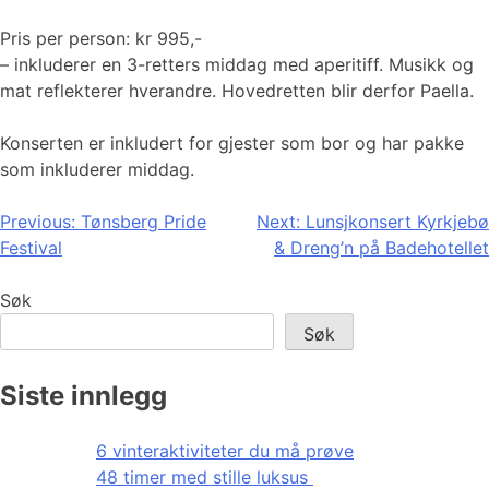
Pris per person: kr 995,-
– inkluderer en 3-retters middag med aperitiff. Musikk og
mat reflekterer hverandre. Hovedretten blir derfor Paella.
Konserten er inkludert for gjester som bor og har pakke
som inkluderer middag.
Innleggsnavigasjon
Previous:
Tønsberg Pride
Next:
Lunsjkonsert Kyrkjebø
Festival
& Dreng’n på Badehotellet
Søk
Søk
Siste innlegg
6 vinteraktiviteter du må prøve
48 timer med stille luksus