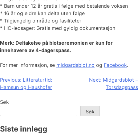
* Barn under 12 år gratis i følge med betalende voksen
* 16 år og eldre kan delta uten følge
* Tilgjengelig område og fasiliteter
* HC-ledsager: Gratis med gyldig dokumentasjon
Merk: Deltakelse på blotseremonien er kun for
innehavere av 4-dagerspass.
For mer informasjon, se
midgardsblot.no
og
Facebook
.
Innleggsnavigasjon
Previous:
Litteraturtid:
Next:
Midgardsblot –
Hamsun og Haushofer
Torsdagspass
Søk
Søk
Siste innlegg