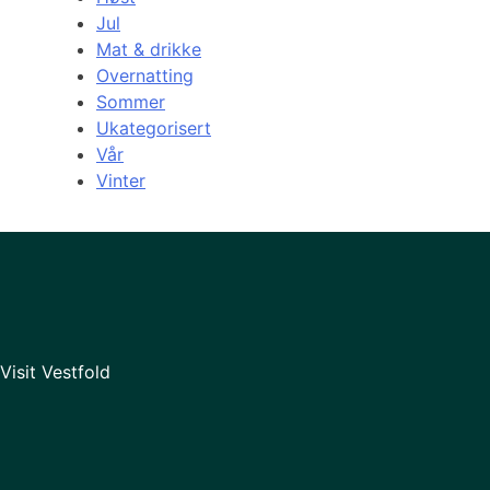
Jul
Mat & drikke
Overnatting
Sommer
Ukategorisert
Vår
Vinter
Visit Vestfold