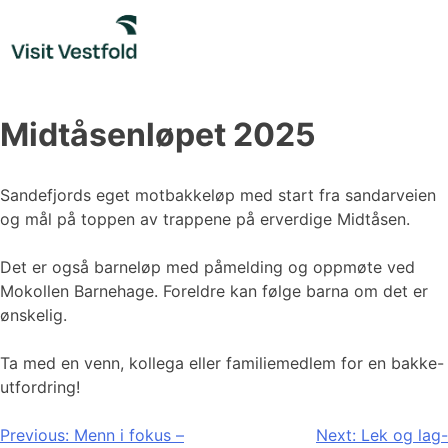
Skip
to
content
Midtåsenløpet 2025
Sandefjords eget motbakkeløp med start fra sandarveien
og mål på toppen av trappene på erverdige Midtåsen.
Det er også barneløp med påmelding og oppmøte ved
Mokollen Barnehage. Foreldre kan følge barna om det er
ønskelig.
Ta med en venn, kollega eller familiemedlem for en bakke-
utfordring!
Innleggsnavigasjon
Previous:
Menn i fokus –
Next:
Lek og lag-