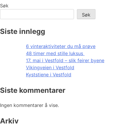
Søk
Søk
Siste innlegg
6 vinteraktiviteter du må prøve
48 timer med stille luksus
17. mai i Vestfold – slik feirer byene
Vikingveien i Vestfold
Kyststiene i Vestfold
Siste kommentarer
Ingen kommentarer å vise.
Arkiv