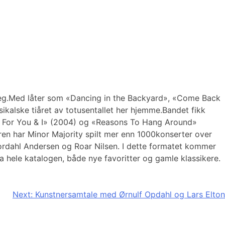
 seg.Med låter som «Dancing in the Backyard», «Come Back
kalske tiåret av totusentallet her hjemme.Bandet fikk
«Up For You & I» (2004) og «Reasons To Hang Around»
eren har Minor Majority spilt mer enn 1000konserter over
Nordahl Andersen og Roar Nilsen. I dette formatet kommer
a hele katalogen, både nye favoritter og gamle klassikere.
Next:
Kunstnersamtale med Ørnulf Opdahl og Lars Elton