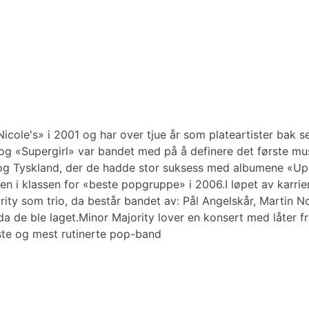
cole's» i 2001 og har over tjue år som plateartister bak
 «Supergirl» var bandet med på å definere det første musi
eits og Tyskland, der de hadde stor suksess med albumene 
en i klassen for «beste popgruppe» i 2006.I løpet av karri
ity som trio, da består bandet av: Pål Angelskår, Martin 
a de ble laget.Minor Majority lover en konsert med låter fr
este og mest rutinerte pop-band