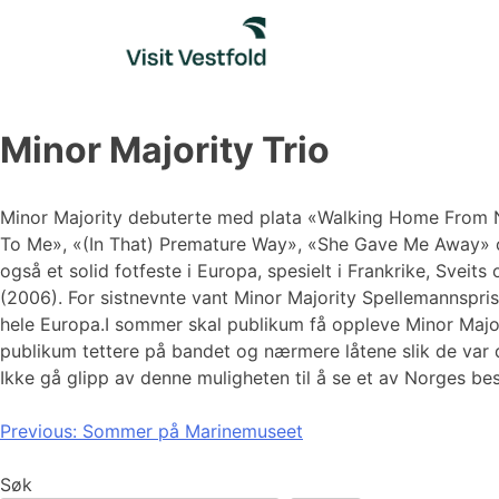
Skip
to
content
Minor Majority Trio
Minor Majority debuterte med plata «Walking Home From Ni
To Me», «(In That) Premature Way», «She Gave Me Away» og
også et solid fotfeste i Europa, spesielt i Frankrike, Sv
(2006). For sistnevnte vant Minor Majority Spellemannspris
hele Europa.I sommer skal publikum få oppleve Minor Major
publikum tettere på bandet og nærmere låtene slik de var d
Ikke gå glipp av denne muligheten til å se et av Norges b
Innleggsnavigasjon
Previous:
Sommer på Marinemuseet
Søk