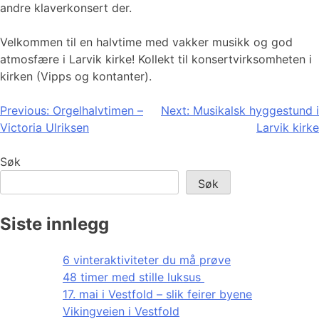
andre klaverkonsert der.
Velkommen til en halvtime med vakker musikk og god
atmosfære i Larvik kirke! Kollekt til konsertvirksomheten i
kirken (Vipps og kontanter).
Innleggsnavigasjon
Previous:
Orgelhalvtimen –
Next:
Musikalsk hyggestund i
Victoria Ulriksen
Larvik kirke
Søk
Søk
Siste innlegg
6 vinteraktiviteter du må prøve
48 timer med stille luksus
17. mai i Vestfold – slik feirer byene
Vikingveien i Vestfold