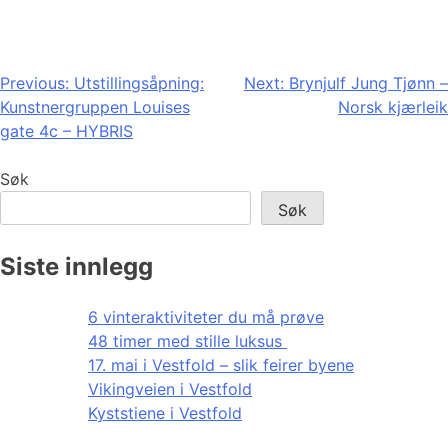
Innleggsnavigasjon
Previous:
Utstillingsåpning:
Next:
Brynjulf Jung Tjønn –
Kunstnergruppen Louises
Norsk kjærleik
gate 4c – HYBRIS
Søk
Søk
Siste innlegg
6 vinteraktiviteter du må prøve
48 timer med stille luksus
17. mai i Vestfold – slik feirer byene
Vikingveien i Vestfold
Kyststiene i Vestfold