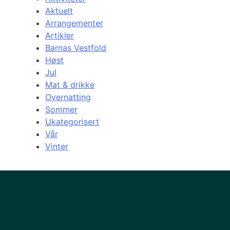
Aktuelt
Arrangementer
Artikler
Barnas Vestfold
Høst
Jul
Mat & drikke
Overnatting
Sommer
Ukategorisert
Vår
Vinter