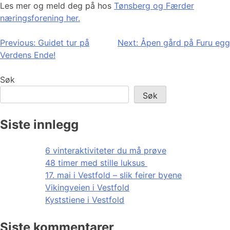
Les mer og meld deg på hos
Tønsberg og Færder
næringsforening her.
Innleggsnavigasjon
Previous:
Guidet tur på
Next:
Åpen gård på Furu egg
Verdens Ende!
Søk
Søk
Siste innlegg
6 vinteraktiviteter du må prøve
48 timer med stille luksus
17. mai i Vestfold – slik feirer byene
Vikingveien i Vestfold
Kyststiene i Vestfold
Siste kommentarer