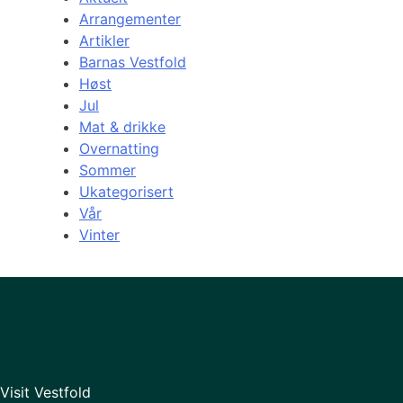
Arrangementer
Artikler
Barnas Vestfold
Høst
Jul
Mat & drikke
Overnatting
Sommer
Ukategorisert
Vår
Vinter
Visit Vestfold