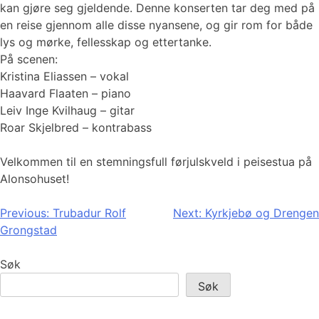
kan gjøre seg gjeldende. Denne konserten tar deg med på
en reise gjennom alle disse nyansene, og gir rom for både
lys og mørke, fellesskap og ettertanke.
På scenen:
Kristina Eliassen – vokal
Haavard Flaaten – piano
Leiv Inge Kvilhaug – gitar
Roar Skjelbred – kontrabass
Velkommen til en stemningsfull førjulskveld i peisestua på
Alonsohuset!
Innleggsnavigasjon
Previous:
Trubadur Rolf
Next:
Kyrkjebø og Drengen
Grongstad
Søk
Søk