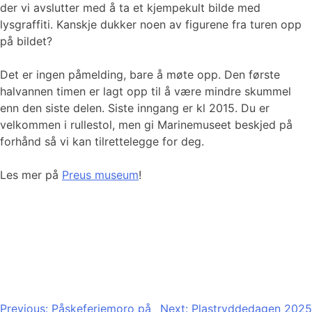
der vi avslutter med å ta et kjempekult bilde med
lysgraffiti. Kanskje dukker noen av figurene fra turen opp
på bildet?
Det er ingen påmelding, bare å møte opp. Den første
halvannen timen er lagt opp til å være mindre skummel
enn den siste delen. Siste inngang er kl 2015. Du er
velkommen i rullestol, men gi Marinemuseet beskjed på
forhånd så vi kan tilrettelegge for deg.
Les mer på
Preus museum
!
Innleggsnavigasjon
Previous:
Påskeferiemoro på
Next:
Plastryddedagen 2025