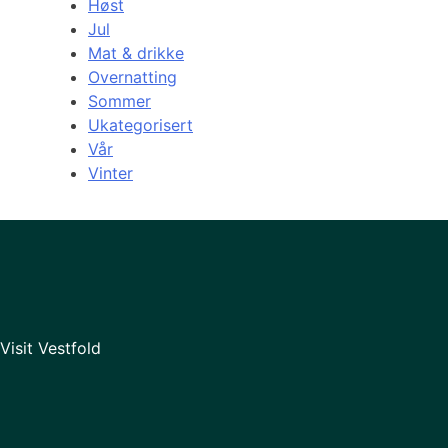
Høst
Jul
Mat & drikke
Overnatting
Sommer
Ukategorisert
Vår
Vinter
Visit Vestfold