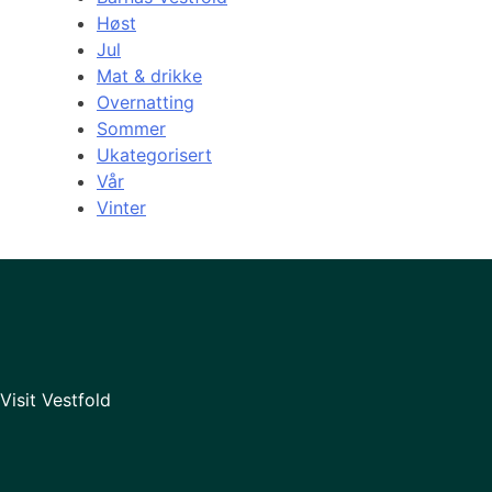
Høst
Jul
Mat & drikke
Overnatting
Sommer
Ukategorisert
Vår
Vinter
Visit Vestfold