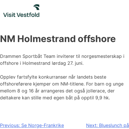
Skip
to
content
NM Holmestrand offshore
Drammen Sportbåt Team inviterer til norgesmesterskap i
offshore i Holmestrand lørdag 27. juni.
Opplev fartsfylte konkurranser når landets beste
offshoreførere kjemper om NM-titlene. For barn og unge
mellom 8 og 16 år arrangeres det også jollerace, der
deltakere kan stille med egen båt på opptil 9,9 hk.
Innleggsnavigasjon
Previous:
Se Norge-Frankrike
Next:
Blueslunch på