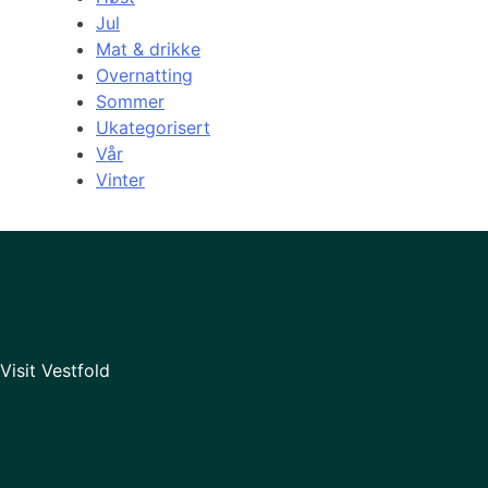
Jul
Mat & drikke
Overnatting
Sommer
Ukategorisert
Vår
Vinter
Visit Vestfold