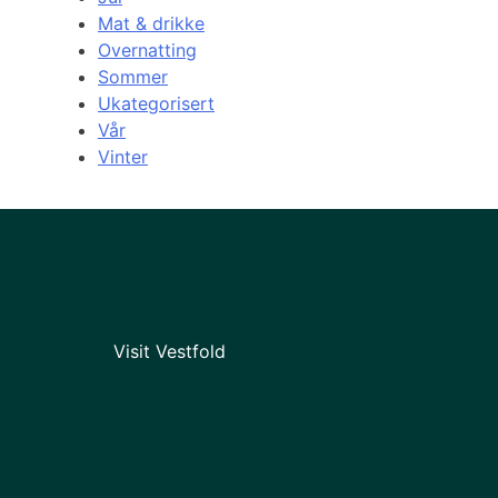
Mat & drikke
Overnatting
Sommer
Ukategorisert
Vår
Vinter
Visit Vestfold