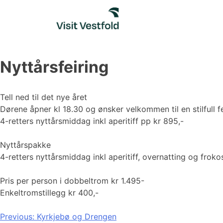
Skip
to
content
Nyttårsfeiring
Tell ned til det nye året
Dørene åpner kl 18.30 og ønsker velkommen til en stilfull fe
4-retters nyttårsmiddag inkl aperitiff pp kr 895,-
Nyttårspakke
4-retters nyttårsmiddag inkl aperitiff, overnatting og frokos
Pris per person i dobbeltrom kr 1.495-
Enkeltromstillegg kr 400,-
Innleggsnavigasjon
Previous:
Kyrkjebø og Drengen