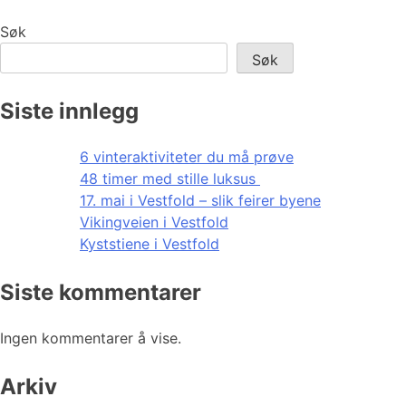
Søk
Søk
Siste innlegg
6 vinteraktiviteter du må prøve
48 timer med stille luksus
17. mai i Vestfold – slik feirer byene
Vikingveien i Vestfold
Kyststiene i Vestfold
Siste kommentarer
Ingen kommentarer å vise.
Arkiv