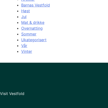
Barnas Vestfold
Høst
Jul
Mat & drikke
Overnatting
Sommer
Ukategorisert
Vår
Vinter
Visit Vestfold