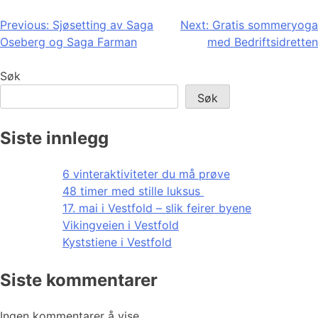
Innleggsnavigasjon
Previous:
Sjøsetting av Saga
Next:
Gratis sommeryoga
Oseberg og Saga Farman
med Bedriftsidretten
Søk
Søk
Siste innlegg
6 vinteraktiviteter du må prøve
48 timer med stille luksus
17. mai i Vestfold – slik feirer byene
Vikingveien i Vestfold
Kyststiene i Vestfold
Siste kommentarer
Ingen kommentarer å vise.