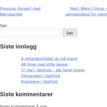
Innleggsnavigasjon
Previous:
Konsert med
Next:
Menn i fokus –
Retrobandet
samtaletilbud for menn
Søk
Søk
Siste innlegg
6 vinteraktiviteter du må prøve
48 timer med stille luksus
17. mai i Vestfold – slik feirer byene
Vikingveien i Vestfold
Kyststiene i Vestfold
Siste kommentarer
Ingen kommentarer å vise.