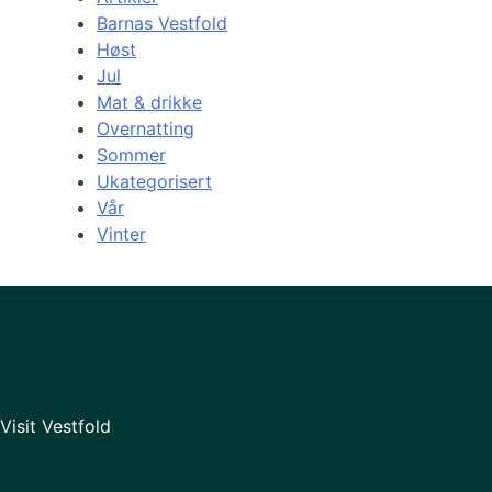
Barnas Vestfold
Høst
Jul
Mat & drikke
Overnatting
Sommer
Ukategorisert
Vår
Vinter
Visit Vestfold