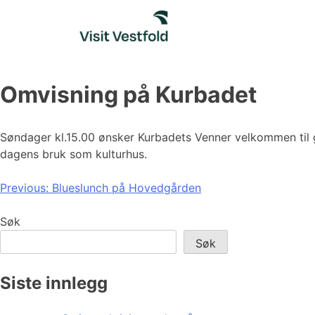
Skip
to
content
Omvisning på Kurbadet
Søndager kl.15.00 ønsker Kurbadets Venner velkommen til gr
dagens bruk som kulturhus.
Innleggsnavigasjon
Previous:
Blueslunch på Hovedgården
Søk
Søk
Siste innlegg