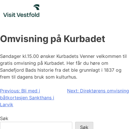
Skip
to
content
Omvisning på Kurbadet
Søndager kl.15.00 ønsker Kurbadets Venner velkommen til
gratis omvisning på Kurbadet. Her får du høre om
Sandefjord Bads historie fra det ble grunnlagt i 1837 og
frem til dagens bruk som kulturhus.
Innleggsnavigasjon
Previous:
Bli med i
Next:
Direktørens omvisning
båtkortesjen Sankthans i
Larvik
Søk
Søk