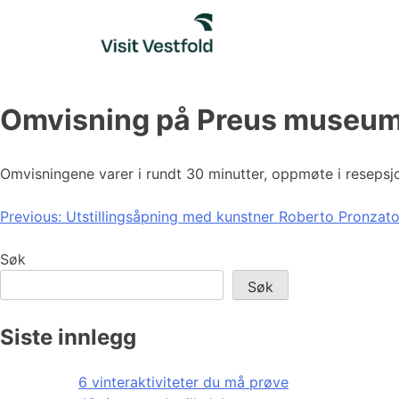
Skip
to
content
Omvisning på Preus museu
Omvisningene varer i rundt 30 minutter, oppmøte i resepsjon
Innleggsnavigasjon
Previous:
Utstillingsåpning med kunstner Roberto Pronzat
Søk
Søk
Siste innlegg
6 vinteraktiviteter du må prøve