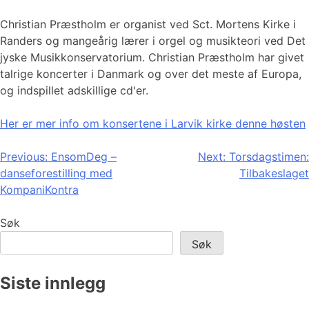
Christian Præstholm er organist ved Sct. Mortens Kirke i
Randers og mangeårig lærer i orgel og musikteori ved Det
jyske Musikkonservatorium. Christian Præstholm har givet
talrige koncerter i Danmark og over det meste af Europa,
og indspillet adskillige cd'er.
Her er mer info om konsertene i Larvik kirke denne høsten
Innleggsnavigasjon
Previous:
EnsomDeg –
Next:
Torsdagstimen:
danseforestilling med
Tilbakeslaget
KompaniKontra
Søk
Søk
Siste innlegg