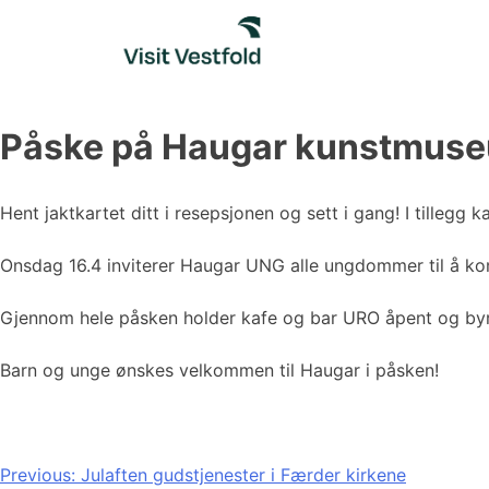
Skip
to
content
Påske på Haugar kunstmus
Hent jaktkartet ditt i resepsjonen og sett i gang! I tillegg ka
Onsdag 16.4 inviterer Haugar UNG alle ungdommer til å ko
Gjennom hele påsken holder kafe og bar URO åpent og by
Barn og unge ønskes velkommen til Haugar i påsken!
Innleggsnavigasjon
Previous:
Julaften gudstjenester i Færder kirkene