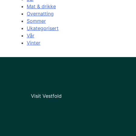
Mat & drikke
Overnatting
Sommer
Ukategorisert
Vår
Vinter
Visit Vestfold