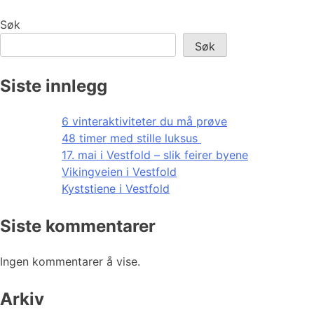
Søk
Søk
Siste innlegg
6 vinteraktiviteter du må prøve
48 timer med stille luksus
17. mai i Vestfold – slik feirer byene
Vikingveien i Vestfold
Kyststiene i Vestfold
Siste kommentarer
Ingen kommentarer å vise.
Arkiv