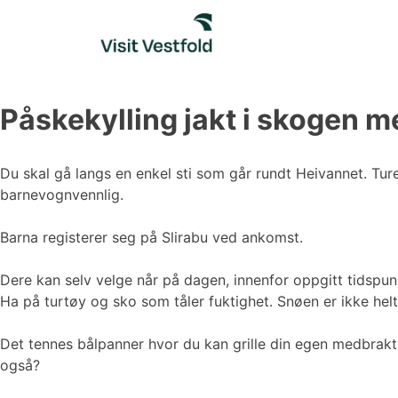
Skip
to
content
Påskekylling jakt i skogen m
Du skal gå langs en enkel sti som går rundt Heivannet. Ture
barnevognvennlig.
Barna registerer seg på Slirabu ved ankomst.
Dere kan selv velge når på dagen, innenfor oppgitt tidspun
Ha på turtøy og sko som tåler fuktighet. Snøen er ikke hel
Det tennes bålpanner hvor du kan grille din egen medbrakt
også?