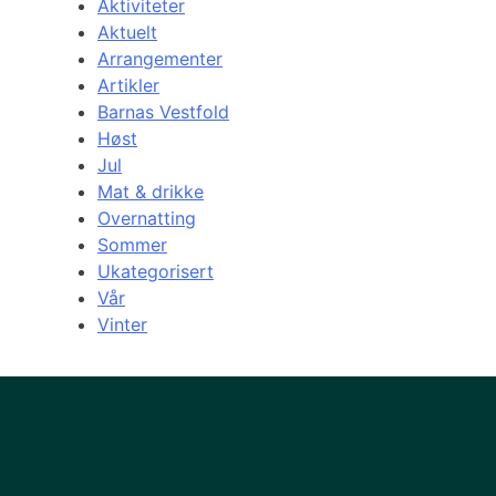
Aktiviteter
Aktuelt
Arrangementer
Artikler
Barnas Vestfold
Høst
Jul
Mat & drikke
Overnatting
Sommer
Ukategorisert
Vår
Vinter