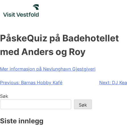
Skip
to
content
PåskeQuiz på Badehotellet
med Anders og Roy
Mer informasjon på
Nevlunghavn Gjestgiveri
Innleggsnavigasjon
Previous:
Barnas Hobby Kafé
Next:
DJ Kea
Søk
Søk
Siste innlegg