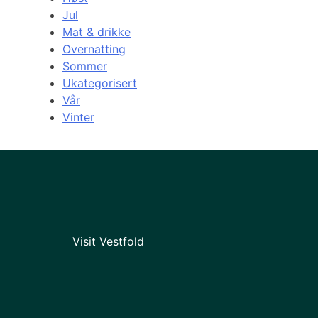
Jul
Mat & drikke
Overnatting
Sommer
Ukategorisert
Vår
Vinter
Visit Vestfold