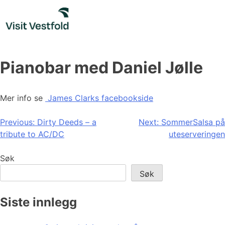
Skip
to
content
Pianobar med Daniel Jølle
Mer info se
James Clarks facebookside
Innleggsnavigasjon
Previous:
Dirty Deeds – a
Next:
SommerSalsa på
tribute to AC/DC
uteserveringen
Søk
Søk
Siste innlegg