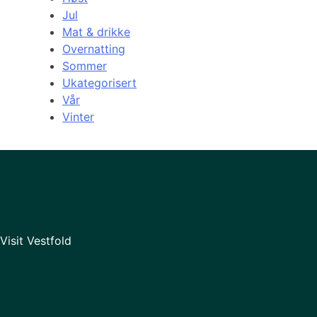
Jul
Mat & drikke
Overnatting
Sommer
Ukategorisert
Vår
Vinter
Visit Vestfold