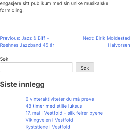
engasjere sitt publikum med sin unike musikalske
formidling.
Innleggsnavigasjon
Previous:
Jazz & Biff –
Next:
Eirik Moldestad
Røshnes Jazzband 45 år
Halvorsen
Søk
Søk
Siste innlegg
6 vinteraktiviteter du må prøve
48 timer med stille luksus
17. mai i Vestfold – slik feirer byene
Vikingveien i Vestfold
Kyststiene i Vestfold